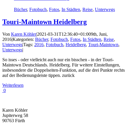
Bücher
,
Fotobuch
,
Fotos
,
In Städten
,
Reise
,
Unterwegs
Touri-Maintown Heidelberg
Von
Karen Köhler
|
2021-03-31T12:36:40+01:00
9th, Juni,
2016
|
Kategorien:
Bücher
,
Fotobuch
,
Fotos
,
In Städten
,
Reise
,
Unterwegs
|
Tags:
2016
,
Fotobuch
,
Heidelberg
,
Touri-Maintown
,
Unterwegs
|
So isses - oder vielleicht auch nur ein bisschen - in der Touri-
Maintown Deutschlands. Heidelberg. Für weitere Einstellungen,
insbesondere die Doppelseiten-Funktion, auf die drei Punkte rechts
auf der Bedienungsleiste tippen. zurück
Weiterlesen
0
ADRESSE
Karen Köhler
Jupiterweg 58
90763 Fürth