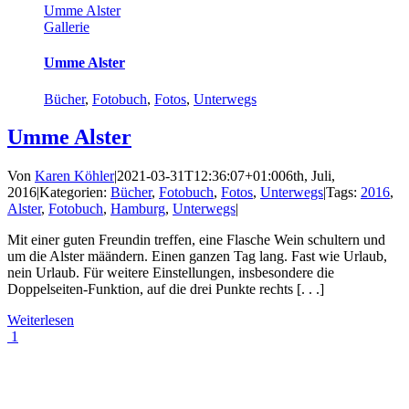
Umme Alster
Gallerie
Umme Alster
Bücher
,
Fotobuch
,
Fotos
,
Unterwegs
Umme Alster
Von
Karen Köhler
|
2021-03-31T12:36:07+01:00
6th, Juli,
2016
|
Kategorien:
Bücher
,
Fotobuch
,
Fotos
,
Unterwegs
|
Tags:
2016
,
Alster
,
Fotobuch
,
Hamburg
,
Unterwegs
|
Mit einer guten Freundin treffen, eine Flasche Wein schultern und
um die Alster määndern. Einen ganzen Tag lang. Fast wie Urlaub,
nein Urlaub. Für weitere Einstellungen, insbesondere die
Doppelseiten-Funktion, auf die drei Punkte rechts [. . .]
Weiterlesen
1