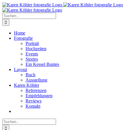
Zum
Inhalt
springen
Suche
nach:
Home
Fotografie
Portrait
Hochzeiten
Events
Stories
Ein Kessel Buntes
Layout
Buch
Ausstellung
Karen Köhler
Referenzen
Empfehlungen
Reviews
Kontakt
Suche
nach: