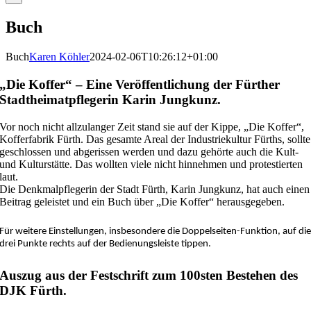
Buch
Buch
Karen Köhler
2024-02-06T10:26:12+01:00
„Die Koffer“ – Eine Veröffentlichung der Fürther
Stadtheimatpflegerin Karin Jungkunz.
Vor noch nicht allzulanger Zeit stand sie auf der Kippe, „Die Koffer“,
Kofferfabrik Fürth. Das gesamte Areal der Industriekultur Fürths, sollte
geschlossen und abgerissen werden und dazu gehörte auch die Kult-
und Kulturstätte. Das wollten viele nicht hinnehmen und protestierten
laut.
Die Denkmalpflegerin der Stadt Fürth, Karin Jungkunz, hat auch einen
Beitrag geleistet und ein Buch über „Die Koffer“ herausgegeben.
Für weitere Einstellungen, insbesondere die Doppelseiten-Funktion, auf di
drei Punkte rechts auf der Bedienungsleiste tippen.
Auszug aus der Festschrift zum 100sten Bestehen des
DJK Fürth.