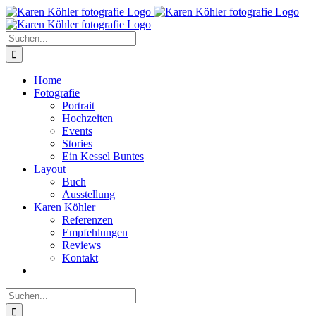
Zum
Inhalt
springen
Suche
nach:
Home
Fotografie
Portrait
Hochzeiten
Events
Stories
Ein Kessel Buntes
Layout
Buch
Ausstellung
Karen Köhler
Referenzen
Empfehlungen
Reviews
Kontakt
Suche
nach: