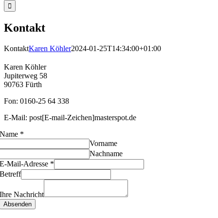
Kontakt
Kontakt
Karen Köhler
2024-01-25T14:34:00+01:00
Karen Köhler
Jupiterweg 58
90763 Fürth
Fon: 0160-25 64 338
E-Mail: post[E-mail-Zeichen]masterspot.de
Name
*
Vorname
Nachname
E-Mail-Adresse
*
Betreff
Ihre Nachricht
Absenden