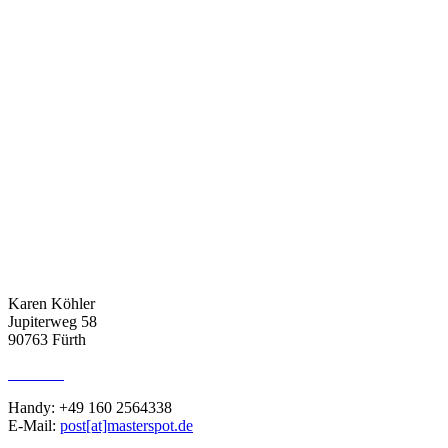
ADRESSE
Karen Köhler
Jupiterweg 58
90763 Fürth
KONTAKT
Handy: +49 160 2564338
E-Mail:
post[at]masterspot.de