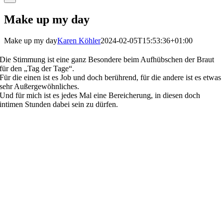
Make up my day
Make up my day
Karen Köhler
2024-02-05T15:53:36+01:00
Die Stimmung ist eine ganz Besondere beim Aufhübschen der Braut
für den „Tag der Tage“.
Für die einen ist es Job und doch berührend, für die andere ist es etwas
sehr Außergewöhnliches.
Und für mich ist es jedes Mal eine Bereicherung, in diesen doch
intimen Stunden dabei sein zu dürfen.