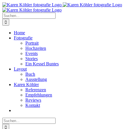
Zum
Inhalt
springen
Suche
nach:
Home
Fotografie
Portrait
Hochzeiten
Events
Stories
Ein Kessel Buntes
Layout
Buch
Ausstellung
Karen Köhler
Referenzen
Empfehlungen
Reviews
Kontakt
Suche
nach: