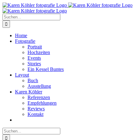
Zum
Inhalt
springen
Suche
nach:
Home
Fotografie
Portrait
Hochzeiten
Events
Stories
Ein Kessel Buntes
Layout
Buch
Ausstellung
Karen Köhler
Referenzen
Empfehlungen
Reviews
Kontakt
Suche
nach: