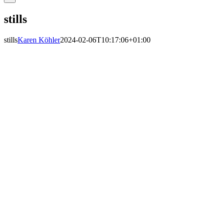
stills
stills
Karen Köhler
2024-02-06T10:17:06+01:00