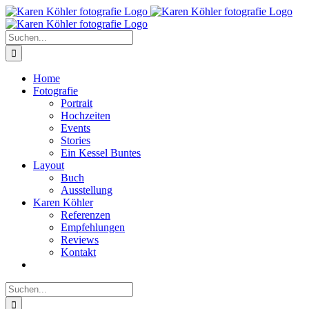
Zum
Inhalt
springen
Suche
nach:
Home
Fotografie
Portrait
Hochzeiten
Events
Stories
Ein Kessel Buntes
Layout
Buch
Ausstellung
Karen Köhler
Referenzen
Empfehlungen
Reviews
Kontakt
Suche
nach: