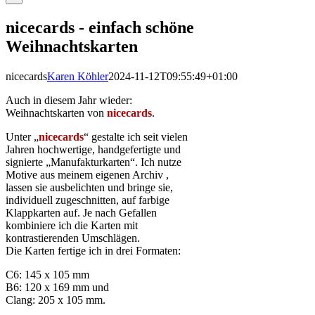
nicecards - einfach schöne
Weihnachtskarten
nicecards
Karen Köhler
2024-11-12T09:55:49+01:00
Auch in diesem Jahr wieder:
Weihnachtskarten von
nicecards
.
Unter „
nicecards
“ gestalte ich seit vielen
Jahren hochwertige, handgefertigte und
signierte „Manufakturkarten“. Ich nutze
Motive aus meinem eigenen Archiv ,
lassen sie ausbelichten und bringe sie,
individuell zugeschnitten, auf farbige
Klappkarten auf. Je nach Gefallen
kombiniere ich die Karten mit
kontrastierenden Umschlägen.
Die Karten fertige ich in drei Formaten:
C6: 145 x 105 mm
B6: 120 x 169 mm und
Clang: 205 x 105 mm.