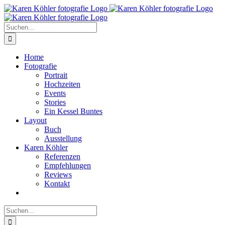
Zum
Inhalt
springen
Suche
nach:
Home
Fotografie
Portrait
Hochzeiten
Events
Stories
Ein Kessel Buntes
Layout
Buch
Ausstellung
Karen Köhler
Referenzen
Empfehlungen
Reviews
Kontakt
Suche
nach: