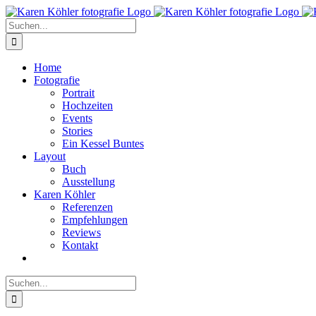
Zum
Inhalt
Suche
springen
nach:
Home
Fotografie
Portrait
Hochzeiten
Events
Stories
Ein Kessel Buntes
Layout
Buch
Ausstellung
Karen Köhler
Referenzen
Empfehlungen
Reviews
Kontakt
Suche
nach: