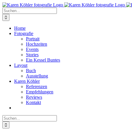
Zum
Inhalt
Suche
springen
nach:
Home
Fotografie
Portrait
Hochzeiten
Events
Stories
Ein Kessel Buntes
Layout
Buch
Ausstellung
Karen Köhler
Referenzen
Empfehlungen
Reviews
Kontakt
Suche
nach: