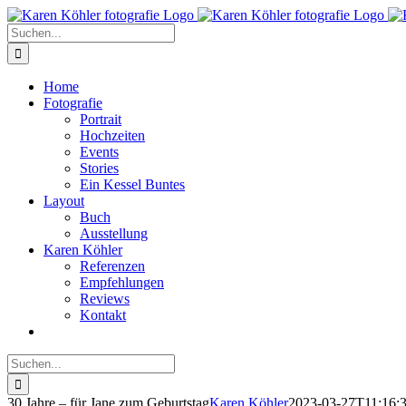
Zum
Inhalt
Suche
springen
nach:
Home
Fotografie
Portrait
Hochzeiten
Events
Stories
Ein Kessel Buntes
Layout
Buch
Ausstellung
Karen Köhler
Referenzen
Empfehlungen
Reviews
Kontakt
Suche
nach:
30 Jahre – für Jane zum Geburtstag
Karen Köhler
2023-03-27T11:16: