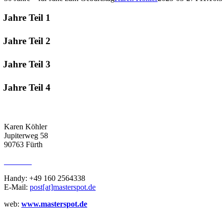
 Jahre Teil 1
 Jahre Teil 2
 Jahre Teil 3
 Jahre Teil 4
ADRESSE
Karen Köhler
Jupiterweg 58
90763 Fürth
KONTAKT
Handy: +49 160 2564338
E-Mail:
post[at]masterspot.de
web:
www.masterspot.de
REVIEWS